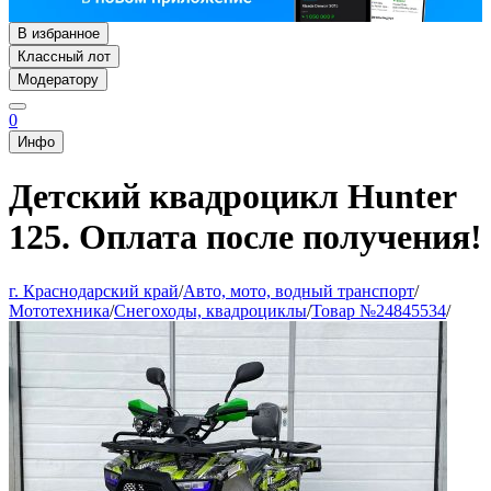
В избранное
Классный лот
Модератору
0
Инфо
Детский квадроцикл Hunter
125. Оплата после получения!
г. Краснодарский край
/
Авто, мото, водный транспорт
/
Мототехника
/
Снегоходы, квадроциклы
/
Товар №24845534
/