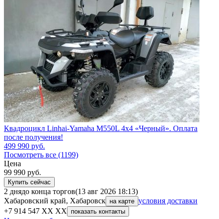
Квадроцикл Linhai-Yamaha M550L 4x4 «Черный». Оплата
после получения!
499 990
руб.
Посмотреть все (1199)
Цена
99 990
руб.
Купить сейчас
2 дня
до конца торгов
(13 авг 2026 18:13)
Хабаровский край, Хабаровск
условия доставки
на карте
+7 914 547 XX XX
показать контакты