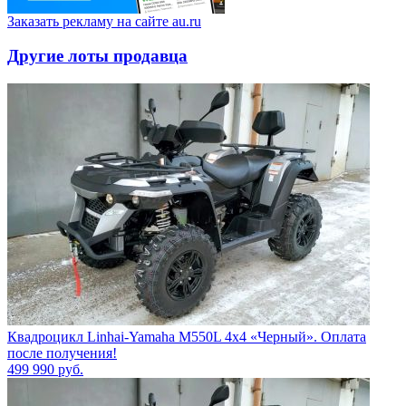
Заказать рекламу на сайте au.ru
Другие лоты продавца
Квадроцикл Linhai-Yamaha M550L 4x4 «Черный». Оплата
после получения!
499 990
руб.