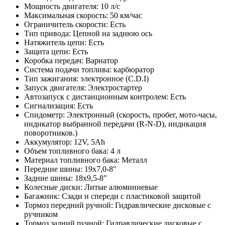
Мощность двигателя: 10 л/с
Максимальная скорость: 50 км/час
Ограничитель скорости: Есть
Тип привода: Цепной на заднюю ось
Натяжитель цепи: Есть
Защита цепи: Есть
Коробка передач: Вариатор
Система подачи топлива: карбюратор
Тип зажигания: электронное (C.D.I)
Запуск двигателя: Электростартер
Автозапуск с дистанционным контролем: Есть
Сигнализация: Есть
Спидометр: Электронный (скорость, пробег, мото-часы,
индикатор выбранной передачи (R-N-D), индикация
поворотников.)
Аккумулятор: 12V, 5Ah
Объем топливного бака: 4 л
Материал топливного бака: Металл
Передние шины: 19х7,0-8"
Задние шины: 18х9,5-8"
Колесные диски: Литые алюминиевые
Багажник: Сзади и спереди с пластиковой защитой
Тормоз передний ручной: Гидравлические дисковые с
ручником
Тормоз задний ручной: Гидравлические дисковые с