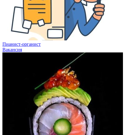
Пианист-органист
Вакансия