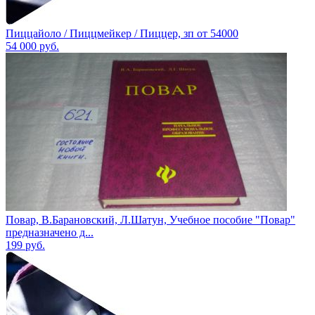
Пиццайоло / Пиццмейкер / Пиццер, зп от 54000
54 000
руб.
Повар, В.Барановский, Л.Шатун, Учебное пособие "Повар"
предназначено д...
199
руб.