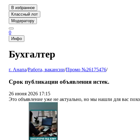
В избранное
Классный лот
Модератору
0
Инфо
Бухгалтер
г. Анапа
/
Работа, вакансии
/
Промо №26175476
/
Срок публикации объявления истек.
26 июня 2026 17:15
Это объявление уже не актуально, но мы нашли для вас пох