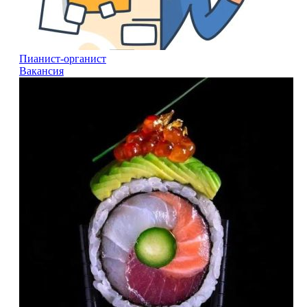
Пианист-органист
Вакансия